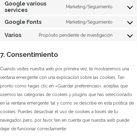
to
Google various
google-
Marketing/Seguimiento
services
service
Consent
analytics
intercom-
to
Google Fonts
Marketing/Seguimiento
Consent
messenge
service
Varios
to
Propósito pendiente de investigación
google-
Consent
service
various-
to
google-
7. Consentimiento
services
service
fonts
varios
Cuando visites nuestra web por primera vez, te mostraremos una
ventana emergente con una explicación sobre las cookies. Tan
pronto como hagas clic en «Guardar preferencias», aceptas que
usemos las categorías de cookies y plugins que has seleccionado
en la ventana emergente, tal y como se describe en esta política de
cookies. Puedes desactivar el uso de cookies a través de tu
navegador, pero, por favor, ten en cuenta que nuestra web puede
dejar de funcionar correctamente.